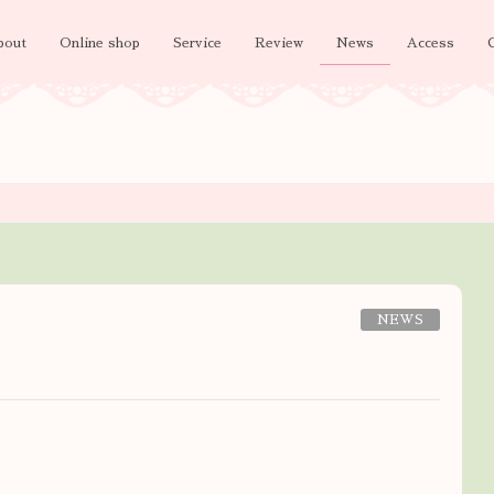
bout
Online shop
Service
Review
News
Access
NEWS