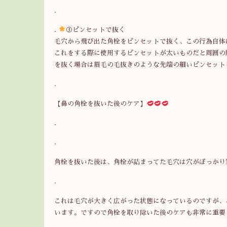
.
.
③ピンセットで抜く
毛穴から飛び出た角栓をピンセットで抜く、この行為自体
これをする際に使用するピンセットが太いものだと周囲の
を抜く場合は眉毛の毛抜きのような先端の細いピンセットを
.
【鼻の角栓を抜いた後のケア】
.
.
角栓を抜いた後は、角栓が詰まってた毛穴は穴がぽっかり
.
これは毛穴が大きく広がった状態になっているのですが、
います。ですので角栓を取り除いた後のケアも非常に重要