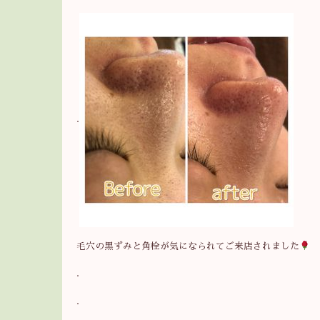
.
毛穴の黒ずみと角栓が気になられてご来店されました
.
.