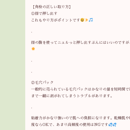
【角栓の正しい取り方】
①指で押し出す
これもやり方がポイントです
.
指の腹を使ってニュルっと押し出すぶんにはいいのですが
.
.
②毛穴パック
一般的に売られている毛穴パックはかなりの量を短時間で
まで一緒に剥がれてしまうトラブルがあります。
.
粘着力がかなり強いので肌への負担になります。乾燥肌や
度ならOKで、あまり高頻度の使用はNGです