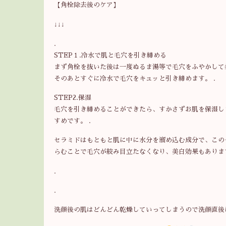
【角栓除去後のケア】
↓↓↓
.
STEP１.冷水で肌と毛穴を引き締める
まず角栓を抜いた後は一度ぬるま湯等で毛穴をふやかして
そのあとすぐに冷水で毛穴をキュッと引き締めます。 .
STEP2.保湿
毛穴を引き締めることができたら、すかさずお肌を保湿し
すめです。 .
セラミドはもともと肌に中に水分を溜め込む成分で、この
らむことで毛穴が絞み目立たなくなり、美白効果もありま
.
.
洗顔後の肌はどんどん乾燥していってしまうので洗顔直後