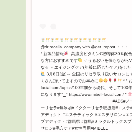
==========
@dr.recella_company with @get_rep
* 新製品情報
高濃度ビタミンC誘導体30％配合の
な方におすすめです
✓うるおいを保ちながらV
なる ✓エイジングケア(年齢に応じたケア)をし
3月8日(金)～ 全国のリセラ取り扱いサロンに
くさん頂いてますのでお早めに
* * 
facial.com/topics/100年前から現代、そし
になります^_^ https://www.mibell-facial.com/ *
==============================
ーリセラ#無添加#ドクターリセラ取扱店#エステ
アディクト #エステティック #エステサロン #
プアディクト#群馬県 #群馬#ミラクルトックス
サロン#毛穴ケア#女性専用#MIBELL