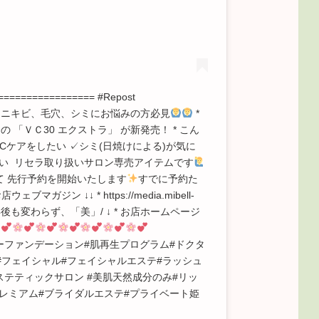
================= #Repost
ost ・・・ . ニキビ、毛穴、シミにお悩みの方必見
*
 「ＶＣ30 エクストラ」 が新発売！ * こん
Cケアをしたい ✓シミ(日焼けによる)が気に
たい リセラ取り扱いサロン専売アイテムです
て 先行予約を開始いたします
すでに予約た
お店ウェブマガジン ↓↓ * https://media.mibell-
て100年後も変わらず、「美」/ ↓ * お店ホームページ
 #ADS#ノーファンデーション#肌再生プログラム#ドクタ
#フェイシャル#フェイシャルエステ#ラッシュ
エステティックサロン #美肌天然成分のみ#リッ
プレミアム#ブライダルエステ#プライベート姫