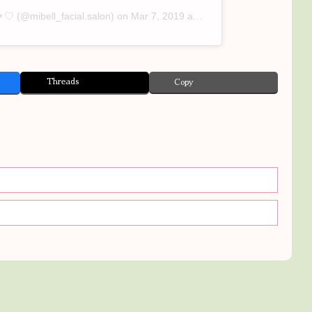
︎♡
(@mibell_facial.salon) on
Mar 7, 2019 at 11:46pm PST
Threads
Copy