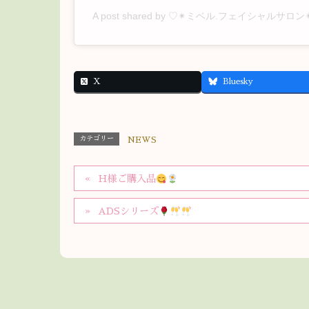
A post shared by
♡✴︎ミベル.フェイシャルサロン✴
X
Bluesky
カテゴリー
NEWS
H様ご購入品
ADSシリーズ