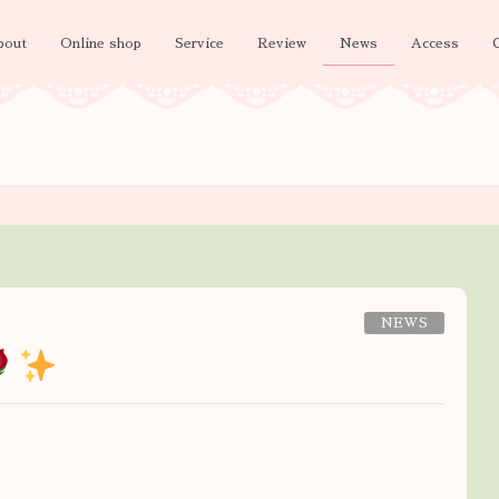
bout
Online shop
Service
Review
News
Access
NEWS