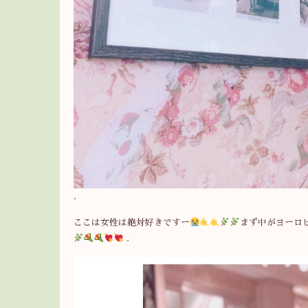
.
ここは女性は絶対好きですー
まず中がヨーロ
.