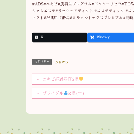
#ADS#ニキビ#肌再生プログラム#ドクターリセラ#TO
シャルエステ#ラッシュアディクト #エステティック #エ
ィクト#群馬県 #群馬#ミラクルトックスプレミアム#高崎
X
Bluesky
カテゴリー
NEWS
ニキビ経過写真S様
ブライダル
R様(^^)