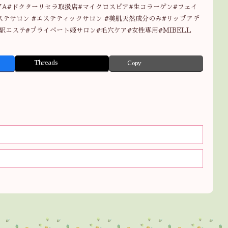
WA#ドクターリセラ取扱店#マイクロスピア#生コラーゲン#フェイ
ステサロン #エステティックサロン #美肌天然成分のみ#リップアデ
駅エステ#プライベート姫サロン#毛穴ケア#女性専用#MIBELL
Threads
Copy