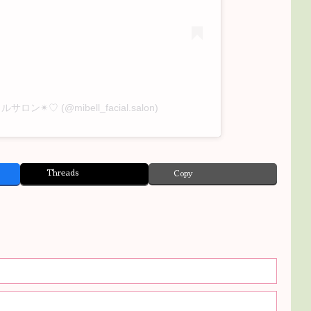
サロン✴︎♡ (@mibell_facial.salon)
Threads
Copy