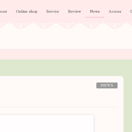
bout
Online shop
Service
Review
News
Access
NEWS