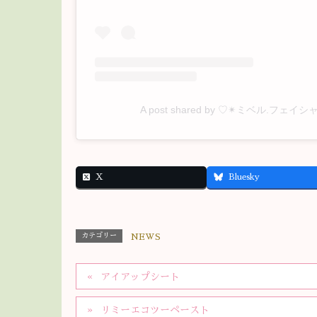
A post shared by ♡✴︎ミベル.フェイシャル
X
Bluesky
カテゴリー
NEWS
アイアップシート
リミーエコツーペースト