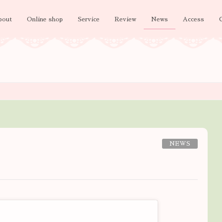
bout
Online shop
Service
Review
News
Access
NEWS