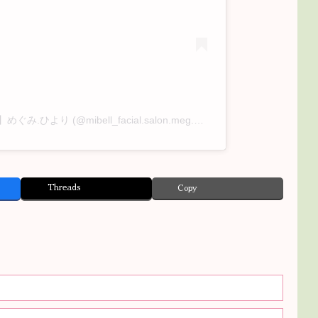
A post shared by 群馬/高崎【ニキビ、毛穴専門店】めぐみ.ひより (@mibell_facial.salon.meg.hiyo)
Threads
Copy