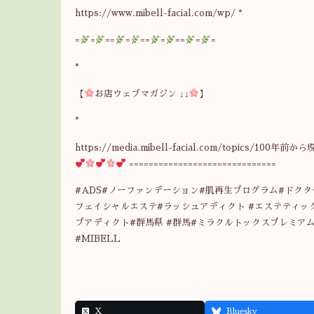
https://www.mibell-facial.com/wp/ *
=
=
==
=
==
=
==
=
=
*
【
お店ウェブマガジン ↓↓
】
*
https://media.mibell-facial.com/topics/
==============================
#ADS#ノーファンデーション#肌再生プログラム#ドクタ
フェイシャルエステ#ラッシュアディクト #エステティック
プアディクト#群馬県 #群馬#ミラクルトックスプレミア
#MIBELL
X
Bluesky