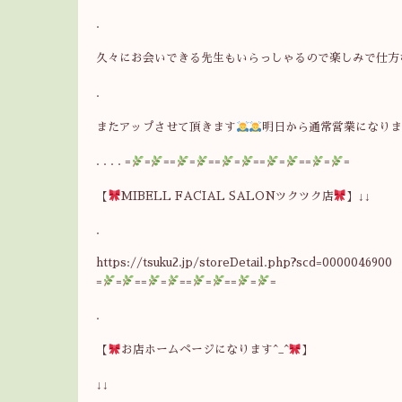
.
久々にお会いできる先生もいらっしゃるので楽しみで仕方
.
またアップさせて頂きます
明日から通常営業になり
. . . . =
=
==
=
==
=
==
=
==
=
=
【
MIBELL FACIAL SALONツクツク店
】↓↓
.
https://tsuku2.jp/storeDetail.php?scd=0000046900
=
=
==
=
==
=
==
=
=
.
【
お店ホームページになります^_^
】
↓↓