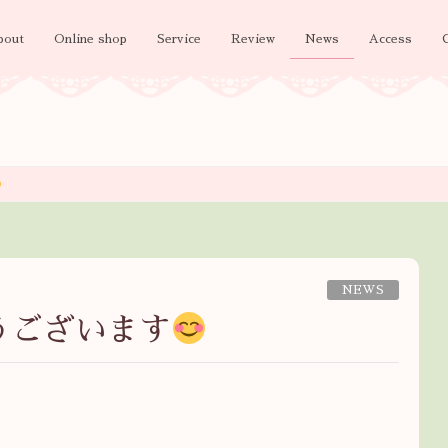
bout
Online shop
Service
Review
News
Access
NEWS
うございます