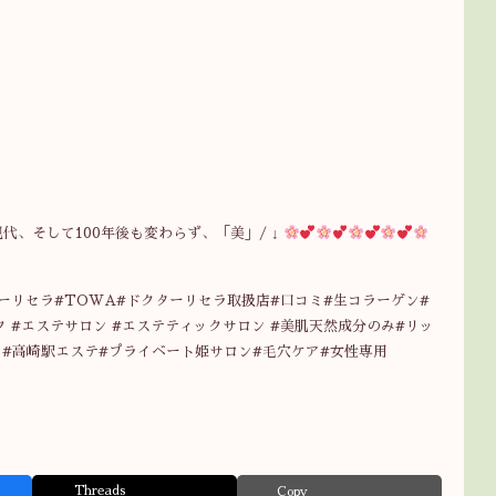
100年前から現代、そして100年後も変わらず、「美」/ ↓
ーリセラ#TOWA#ドクターリセラ取扱店#口コミ#生コラーゲン#
 #エステサロン #エステティックサロン #美肌天然成分のみ#リッ
ム#高崎駅エステ#プライベート姫サロン#毛穴ケア#女性専用
Threads
Copy