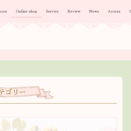
bout
Online shop
Service
Review
News
Access
テゴリー