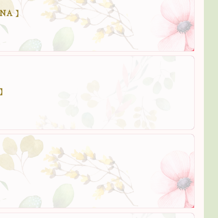
INA 】
 】