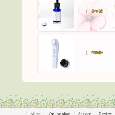
美容液
美顔器
About
Online shop
Service
Review