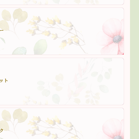
ー
ット
ク