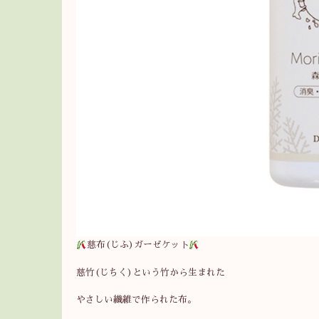
慈布(じふ)ガーゼケット
慈竹(じちく)という竹から生まれた
やさしい繊維で作られた布。