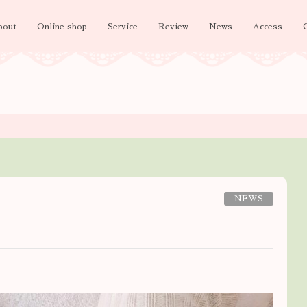
bout
Online shop
Service
Review
News
Access
NEWS