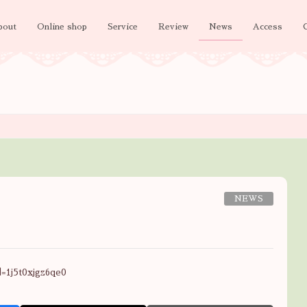
bout
Online shop
Service
Review
News
Access
NEWS
=1j5t0xjgz6qe0