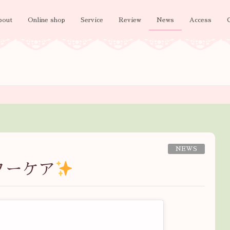
bout
Online shop
Service
Review
News
Access
NEWS
ターケア