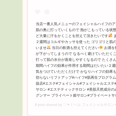
当店一番人気メニューのフェイシャルハイフのア
肌の奥に打っていくもので 熱がこもっている状
ど大量に汗をかくことを控えて頂きたいです
ま
２週間はコルギやカッサを使った ゴリゴリと肌
いませ
当日の飲酒も控えてください
お酒を
が下がってしまうので なるべく避けていただ
打って肌の水分が蒸発しやすくなるので たくさん
期間ハイフの効果が作用する期間はだいたい２週
気をつけていただくだけで かなりハイフの効果も
切らないリフトアップ#ハイフ#肌再生プログラ
扱店#エステ#フェイシャル#フェイシャルエステ#
サロン #エステティックサロン #美肌天然成分のみ#
グンマー プライベート姫サロン#プライベートサ
A post shared by
♡✴︎ミベル.フェイシャルサロン✴