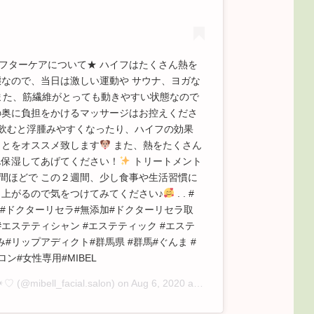
フターケアについて★ ハイフはたくさん熱を
態なので、当日は激しい運動や サウナ、ヨガな
た、筋繊維がとっても動きやすい状態なので
の奥に負担をかけるマッサージはお控えくださ
飲むと浮腫みやすくなったり、ハイフの効果
くことをオススメ致します
また、熱をたくさん
保湿してあげてください！
トリートメント
間ほどで この２週間、少し食事や生活習慣に
上がるので気をつけてみてください♪
. . #
ム#ドクターリセラ#無添加#ドクターリセラ取
エステティシャン #エステティック #エステ
リップアディクト#群馬県 #群馬#ぐんま #
ロン#女性専用#MIBEL
︎♡
(@mibell_facial.salon) on
Aug 6, 2020 at 1:31am PDT