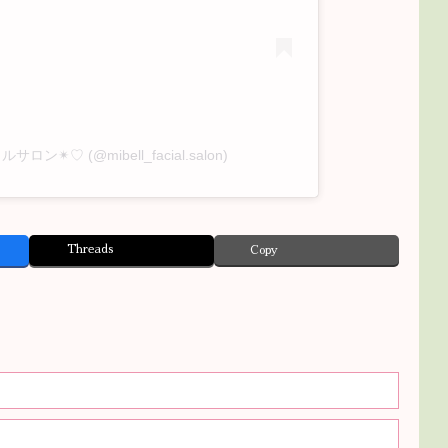
サロン✴︎♡ (@mibell_facial.salon)
Threads
Copy