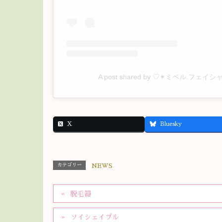
A post shared by ♡✴︎ミベル.フェイシャル
X
Bluesky
カテゴリー
NEWS
脱毛器
ソイシェイプル