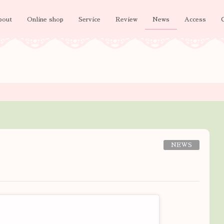
bout
Online shop
Service
Review
News
Access
NEWS