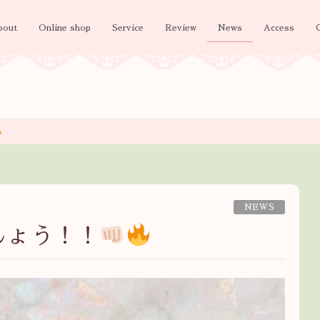
bout
Online shop
Service
Review
News
Access
NEWS
しょう！！