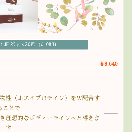
 25ｇｘ20包 (d_083)
¥8,640
物性（ホエイプロテイン）をＷ配合す
ることで
き理想的なボディーラインへと導きま
す