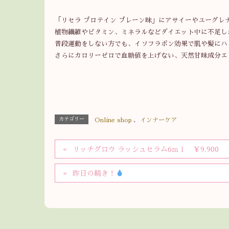
「リセラ プロテイン プレーン味」にアサイーやユーグ
植物繊維やビタミン、ミネラルなどダイエット中に不足し
普段運動をしない方でも、イソフラボン効果で肌や髪にハ
さらにカロリーゼロで血糖値を上げない、天然甘味成分エ
カテゴリー
Online shop
、
インナーケア
リッチグロウ ラッシュセラム6ｍｌ ￥9,900
昨日の続き！