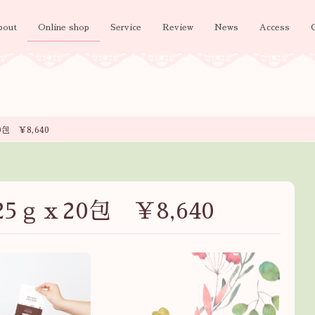
bout
Online shop
Service
Review
News
Access
包 ￥8,640
5ｇｘ20包 ￥8,640