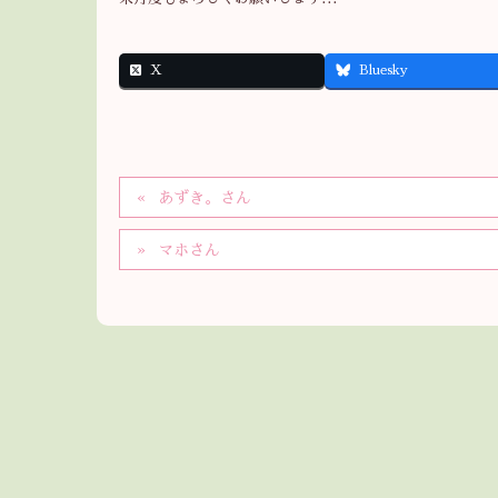
X
Bluesky
あずき。さん
マホさん