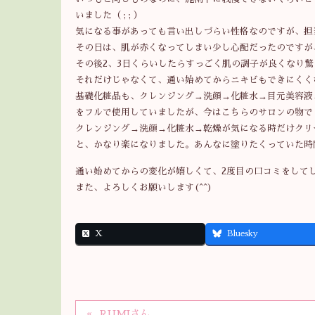
いました（ ; ; ）
気になる事があっても言い出しづらい性格なのですが、担
その日は、肌が赤くなってしまい少し心配だったのですが
その後2、3日くらいしたらすっごく肌の調子が良くなり
それだけじゃなくて、通い始めてからニキビもできにくく
基礎化粧品も、クレンジング→洗顔→化粧水→目元美容液
をフルで使用していましたが、今はこちらのサロンの物で
クレンジング→洗顔→化粧水→乾燥が気になる時だけクリ
と、かなり楽になりました。あんなに塗りたくっていた時
通い始めてからの変化が嬉しくて、2度目の口コミをして
また、よろしくお願いします(^^)
X
Bluesky
RUMIさん